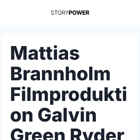
Skip
to
content
Mattias
Brannholm
Filmprodukti
on Galvin
Green Ryder