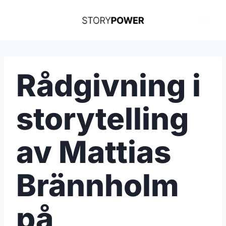
Skip
to
content
Rådgivning i
storytelling
av Mattias
Brännholm
på