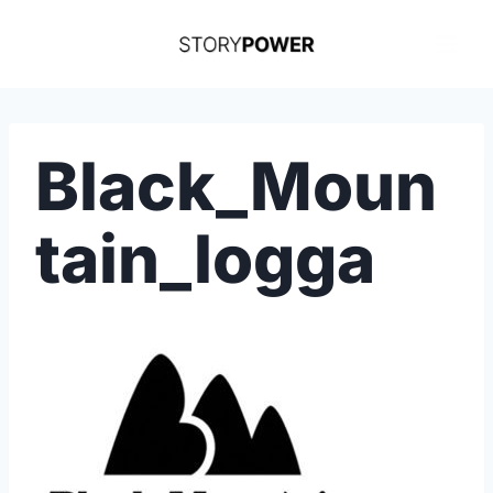
Skip
to
content
Black_Moun
tain_logga