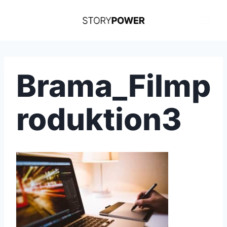
Skip
to
content
Brama_Filmp
roduktion3