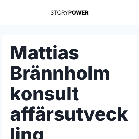
Skip
to
content
Mattias
Brännholm
konsult
affärsutveck
ling