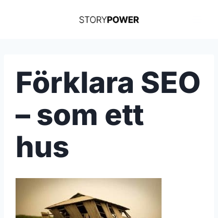
Skip
to
content
Förklara SEO
– som ett
hus