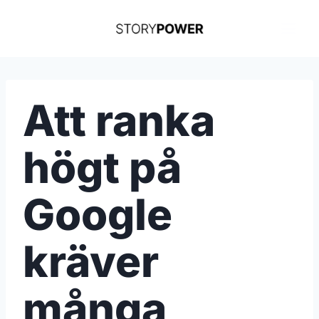
Skip
to
content
Att ranka
högt på
Google
kräver
många