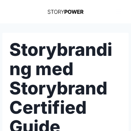
Skip
to
content
Storybrandi
ng med
Storybrand
Certified
Guide