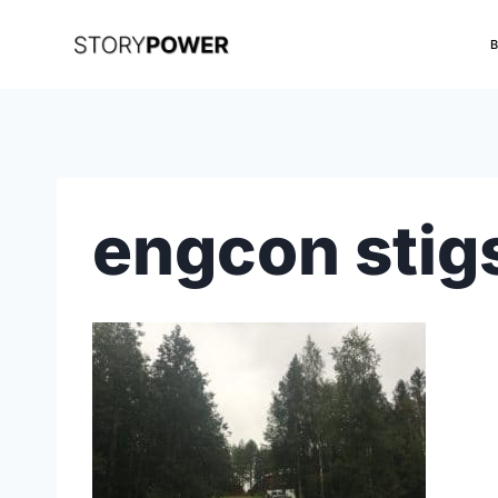
Skip
to
content
engcon stig