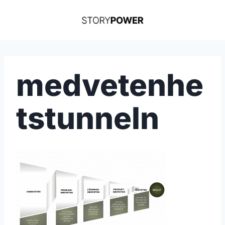
Skip
to
content
medvetenhe
tstunneln