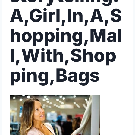
A,Girl,In,A,S
hopping,Mal
l,With,Shop
ping,Bags