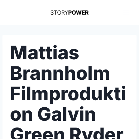
Skip
to
content
Mattias
Brannholm
Filmprodukti
on Galvin
Green Ryder