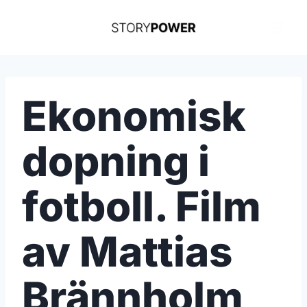
Skip
to
content
Ekonomisk
dopning i
fotboll. Film
av Mattias
Brännholm