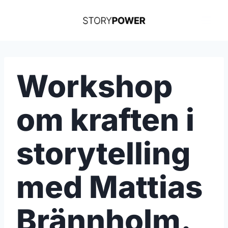
Skip
to
content
Workshop
om kraften i
storytelling
med Mattias
Brännholm.